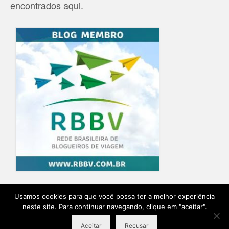
encontrados aqui.
Home
Blog
Quem Escreve
Sobre o Blog
Contato
Usamos cookies para que você possa ter a melhor experiência
neste site. Para continuar navegando, clique em "aceitar".
Ensaio Fotográfico na Provence
Planeje sua viagem
Aceitar
Recusar
© 2026 Destino Provence Natalia Itabayana - Desenvolvido por
Agência Lírio