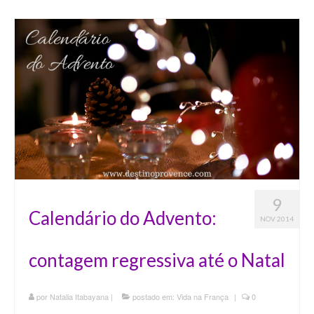
9
Calendário do Advento:
NOV 2014
contagem regressiva até o Natal
por
Natalia Itabayana
|
postado em:
Vida na França
|
0