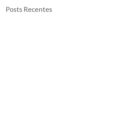
Posts Recentes
O que fazer em Aix-en-Provence
13/09/2012
Post atualizado em abril de 2019 Aix-en-