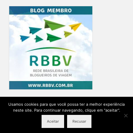
Home
Blog
Quem Escreve
Sobre o Blog
Contato
Usamos cookies para que você possa ter a melhor experiência
neste site. Para continuar navegando, clique em "aceitar".
Ensaio Fotográfico na Provence
Planeje sua viagem
Aceitar
Recusar
© 2026 Destino Provence Natalia Itabayana - Desenvolvido por
Agência Lírio