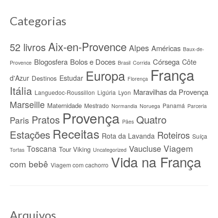
Categorias
Aix-en-Provence
52 livros
Alpes
Américas
Baux-de-
Blogosfera
Bolos e Doces
Córsega
Côte
Provence
Brasil
Corrida
França
Europa
d'Azur
Estudar
Destinos
Florença
Itália
Maravilhas da Provença
Languedoc-Roussillon
Ligúria
Lyon
Marseille
Maternidade
Mestrado
Panamá
Normandia
Noruega
Parceria
Provença
Quatro
Pratos
Paris
Pães
Receitas
Estações
Roteiros
Rota da Lavanda
Suíça
Viagem
Vaucluse
Toscana
Tour Viking
Tortas
Uncategorized
Vida na França
com bebê
Viagem com cachorro
Arquivos