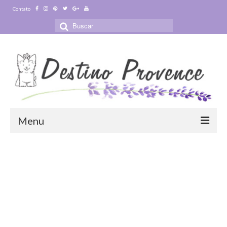
Contato
Buscar
por:
Menu
Blog
Destinos
Ensaio Fotográfico na Provence
Visitas Guiadas