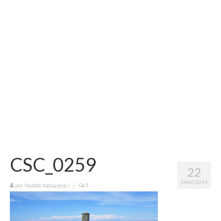
Vida na França
Sobre o Blog
CSC_0259
22
MAIO 2019
por
Natalia Itabayana
|
|
0