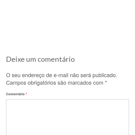
11/12/2020
Lá nos idos de 2010, ano que cheguei aqui na
França e comecei a descobrir...
Deixe um comentário
O seu endereço de e-mail não será publicado.
Campos obrigatórios são marcados com
*
Comentário
*