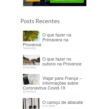
Posts Recentes
O que fazer na
Primavera na
Provence
18/04/2023
O que fazer no
/12/2020
outono na Provence
20/09/2022
Viajar para França –
 na
informações sobre
Coronavirus Covid-19
22/08/2021
O caroço de abacate
31/01/2021