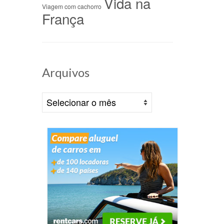
Vida na
Viagem com cachorro
França
 na
Arquivos
/09/2022
Arquivos
em
dias