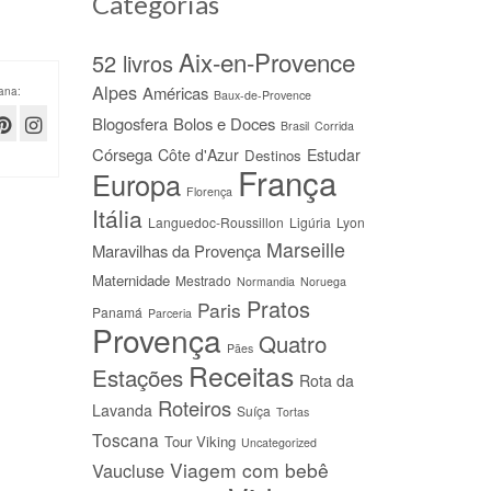
Categorias
Aix-en-Provence
52 livros
Alpes
Américas
ana:
Baux-de-Provence
Blogosfera
Bolos e Doces
Brasil
Corrida
Córsega
Côte d'Azur
Estudar
Destinos
França
Europa
Florença
Itália
Languedoc-Roussillon
Ligúria
Lyon
Marseille
Maravilhas da Provença
Maternidade
Mestrado
Normandia
Noruega
Pratos
Paris
Panamá
Parceria
Provença
Quatro
Pães
Receitas
Estações
Rota da
Roteiros
Lavanda
Suíça
Tortas
Toscana
Tour Viking
Uncategorized
Viagem com bebê
Vaucluse