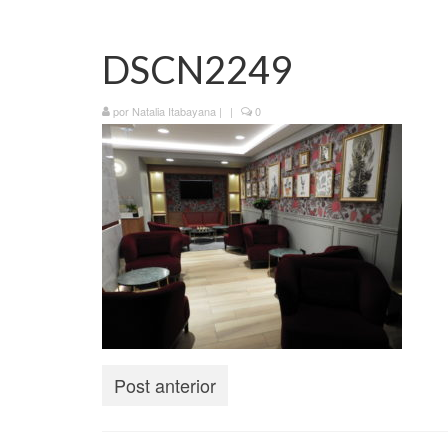
DSCN2249
por
Natalia Itabayana
|
|
0
Post anterior