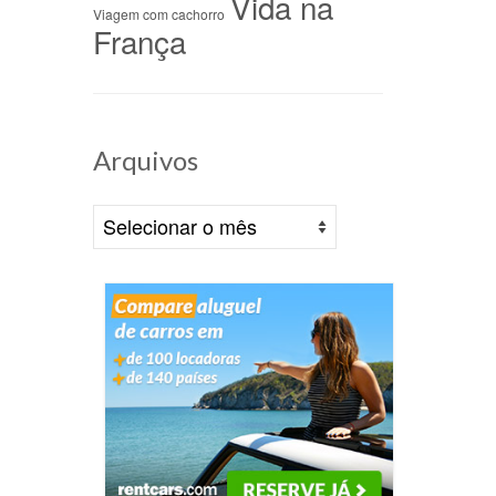
Vida na
Viagem com cachorro
França
 na
Arquivos
/09/2022
em
Arquivos
dias