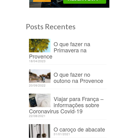
Posts Recentes
O que fazer na
Primavera na
Provence
18/04/2023
/12/2020
O que fazer no
outono na Provence
20/09/2022
 na
Viajar para França –
informações sobre
Coronavirus Covid-19
22/08/2021
O caroço de abacate
31/01/2021