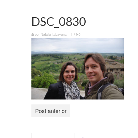
DSC_0830
por
Natalia Itabayana
|
|
0
Post anterior