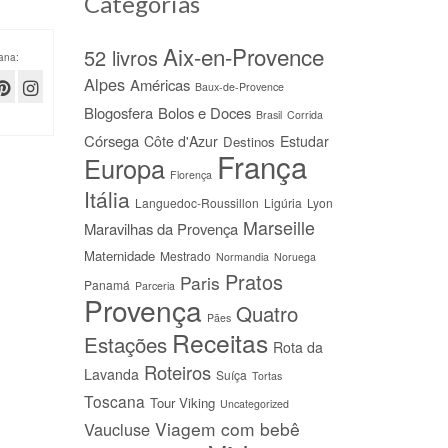
Categorias
Aix-en-Provence
52 livros
ana:
Alpes
Américas
Baux-de-Provence
Blogosfera
Bolos e Doces
Brasil
Corrida
Córsega
Côte d'Azur
Estudar
Destinos
França
Europa
Florença
Itália
Languedoc-Roussillon
Ligúria
Lyon
Marseille
Maravilhas da Provença
Maternidade
Mestrado
Normandia
Noruega
Pratos
Paris
Panamá
Parceria
Provença
Quatro
Pães
Receitas
Estações
Rota da
Roteiros
Lavanda
Suíça
Tortas
Toscana
Tour Viking
Uncategorized
Viagem com bebê
Vaucluse