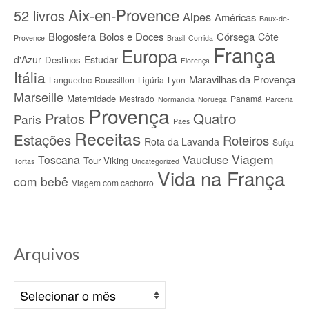
Aix-en-Provence
52 livros
Alpes
Américas
Baux-de-
Blogosfera
Bolos e Doces
Córsega
Côte
Provence
Brasil
Corrida
França
Europa
d'Azur
Estudar
Destinos
Florença
Itália
Maravilhas da Provença
Languedoc-Roussillon
Ligúria
Lyon
Marseille
Maternidade
Mestrado
Panamá
Normandia
Noruega
Parceria
Provença
Quatro
Pratos
Paris
Pães
Receitas
Estações
Roteiros
Rota da Lavanda
Suíça
Viagem
Vaucluse
Toscana
Tour Viking
Tortas
Uncategorized
Vida na França
com bebê
Viagem com cachorro
Arquivos
Arquivos