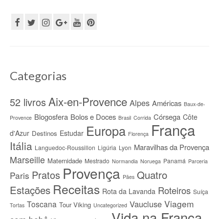
Categorias
Aix-en-Provence
52 livros
Alpes
Américas
Baux-de-
Blogosfera
Bolos e Doces
Córsega
Côte
Provence
Brasil
Corrida
França
Europa
d'Azur
Estudar
Destinos
Florença
Itália
Maravilhas da Provença
Languedoc-Roussillon
Ligúria
Lyon
Marseille
Maternidade
Mestrado
Panamá
Normandia
Noruega
Parceria
Provença
Quatro
Pratos
Paris
Pães
Receitas
Estações
Roteiros
Rota da Lavanda
Suíça
Viagem
Vaucluse
Toscana
Tour Viking
Tortas
Uncategorized
Vida na França