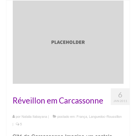
6
Réveillon em Carcassonne
JAN 2011
por
Natalia Itabayana
|
postado em:
França
,
Languedoc-Roussillon
|
5
Cité de Carcassonne Imagine um castelo