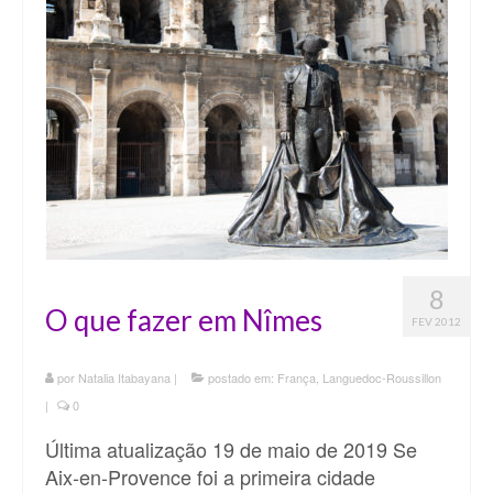
8
O que fazer em Nîmes
FEV 2012
por
Natalia Itabayana
|
postado em:
França
,
Languedoc-Roussillon
|
0
Última atualização 19 de maio de 2019 Se
Aix-en-Provence foi a primeira cidade