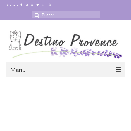
Contato
Buscar
por:
Menu
Blog
Destinos
Ensaio Fotográfico na Provence
Visitas Guiadas