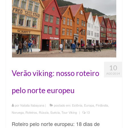
10
Verão viking: nosso roteiro
AGO 2014
pelo norte europeu
por
Natalia Itabayana
|
postado em:
Estônia
,
Europa
,
Finlândia
,
Noruega
,
Roteiros
,
Rússia
,
Suécia
,
Tour Viking
|
13
Roteiro pelo norte europeu: 18 dias de