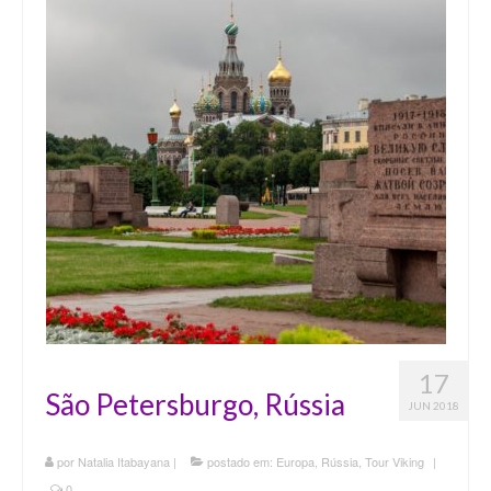
17
São Petersburgo, Rússia
JUN 2018
por
Natalia Itabayana
|
postado em:
Europa
,
Rússia
,
Tour Viking
|
0