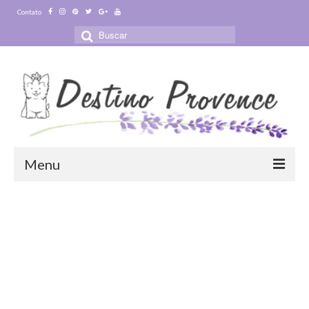
Contato
Buscar
por:
Menu
Blog
Destinos
Ensaio Fotográfico na Provence
Visitas Guiadas