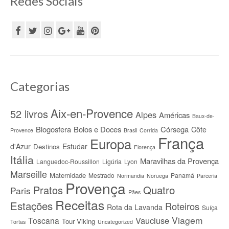
Redes Sociais
Categorias
Aix-en-Provence
52 livros
Alpes
Américas
Baux-de-
Blogosfera
Bolos e Doces
Córsega
Côte
Provence
Brasil
Corrida
França
Europa
d'Azur
Estudar
Destinos
Florença
Itália
Maravilhas da Provença
Languedoc-Roussillon
Ligúria
Lyon
Marseille
Maternidade
Mestrado
Panamá
Normandia
Noruega
Parceria
Provença
Quatro
Pratos
Paris
Pães
Receitas
Estações
Roteiros
Rota da Lavanda
Suíça
Viagem
Vaucluse
Toscana
Tour Viking
Tortas
Uncategorized