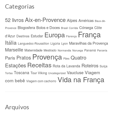
Categorias
Aix-en-Provence
52 livros
Alpes
Américas
Baux-de-
Blogosfera
Bolos e Doces
Córsega
Côte
Provence
Brasil
Corrida
França
Europa
d'Azur
Estudar
Destinos
Florença
Itália
Maravilhas da Provença
Languedoc-Roussillon
Ligúria
Lyon
Marseille
Maternidade
Mestrado
Panamá
Normandia
Noruega
Parceria
Provença
Quatro
Pratos
Paris
Pães
Receitas
Estações
Roteiros
Rota da Lavanda
Suíça
Viagem
Vaucluse
Toscana
Tour Viking
Tortas
Uncategorized
Vida na França
com bebê
Viagem com cachorro
Arquivos