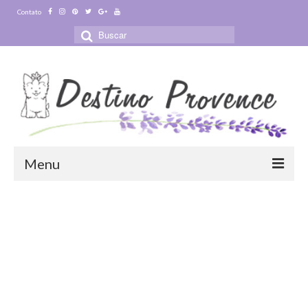
Contato
Buscar
por:
Menu
Blog
Destinos
Ensaio Fotográfico na Provence
Visitas Guiadas