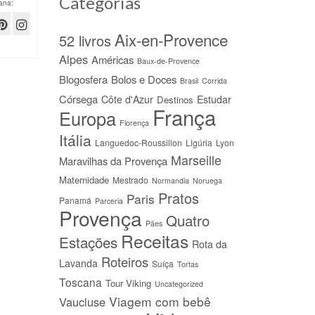
Categorias
ana:
Aix-en-Provence
52 livros
Alpes
Américas
Baux-de-Provence
Blogosfera
Bolos e Doces
Brasil
Corrida
Córsega
Côte d'Azur
Estudar
Destinos
França
Europa
Florença
Itália
Languedoc-Roussillon
Ligúria
Lyon
Marseille
Maravilhas da Provença
Maternidade
Mestrado
Normandia
Noruega
Pratos
Paris
Panamá
Parceria
Provença
Quatro
Pães
Receitas
Estações
Rota da
Roteiros
Lavanda
Suíça
Tortas
Toscana
Tour Viking
Uncategorized
Viagem com bebê
Vaucluse