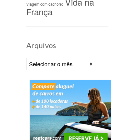
Vida na
Viagem com cachorro
França
 na
/09/2022
em
Arquivos
dias
Arquivos