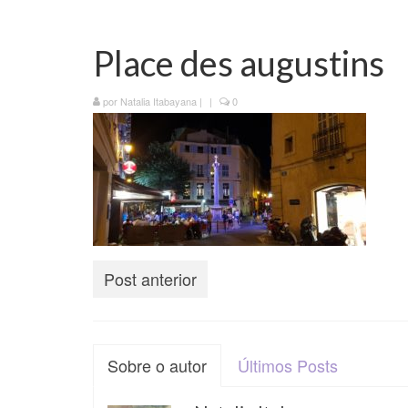
Place des augustins
por
Natalia Itabayana
|
|
0
Post anterior
Sobre o autor
Últimos Posts