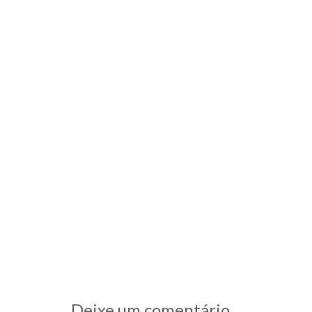
Rece
au pi
Lá no
chegu
comec
Deixe um comentário