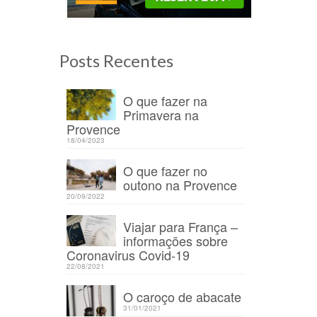
Posts Recentes
O que fazer na
Primavera na
/12/2020
Provence
18/04/2023
O que fazer no
 na
outono na Provence
20/09/2022
Viajar para França –
informações sobre
Coronavirus Covid-19
22/08/2021
O caroço de abacate
31/01/2021