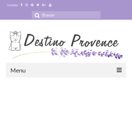
Contato
Buscar
por:
Menu
Blog
Destinos
Ensaio Fotográfico na Provence
Visitas Guiadas