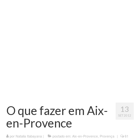
Vida na França
Sobre o Blog
O que fazer em Aix-
13
SET 2012
en-Provence
por
Natalia Itabayana
|
postado em:
Aix-en-Provence
,
Provença
|
61