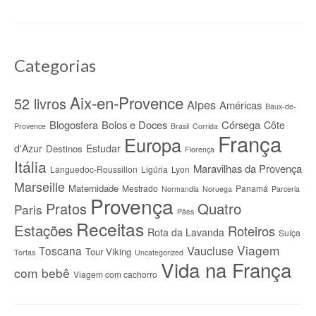
Categorias
Aix-en-Provence
52 livros
Alpes
Américas
Baux-de-
Blogosfera
Bolos e Doces
Córsega
Côte
Provence
Brasil
Corrida
França
Europa
d'Azur
Estudar
Destinos
Florença
Itália
Maravilhas da Provença
Languedoc-Roussillon
Ligúria
Lyon
Marseille
Maternidade
Mestrado
Panamá
Normandia
Noruega
Parceria
Provença
Quatro
Pratos
Paris
Pães
Receitas
Estações
Roteiros
Rota da Lavanda
Suíça
Viagem
Vaucluse
Toscana
Tour Viking
Tortas
Uncategorized
Vida na França
com bebê
Viagem com cachorro