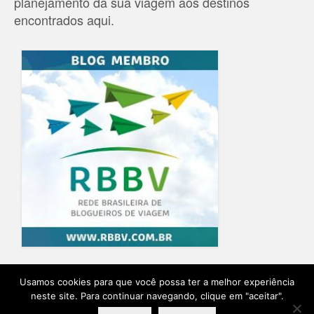
planejamento da sua viagem aos destinos
encontrados aqui.
Home
Blog
Quem Escreve
Sobre o Blog
Contato
Usamos cookies para que você possa ter a melhor experiência
neste site. Para continuar navegando, clique em "aceitar".
Ensaio Fotográfico na Provence
Planeje sua viagem