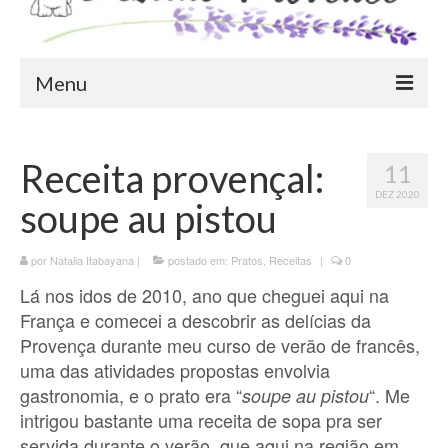
Menu
Blog
Receita provençal:
11
Destinos
DEZ 2020
soupe au pistou
Ensaio Fotográfico na Provence
Visitas Guiadas
por
Natalia Itabayana
|
postado em:
Pratos
,
Receitas
|
0
Lá nos idos de 2010, ano que cheguei aqui na
Vida na França
França e comecei a descobrir as delícias da
Provença durante meu curso de verão de francês,
Sobre o Blog
uma das atividades propostas envolvia
gastronomia, e o prato era “
“. Me
soupe au pistou
intrigou bastante uma receita de sopa pra ser
servida durante o verão, que aqui na região em