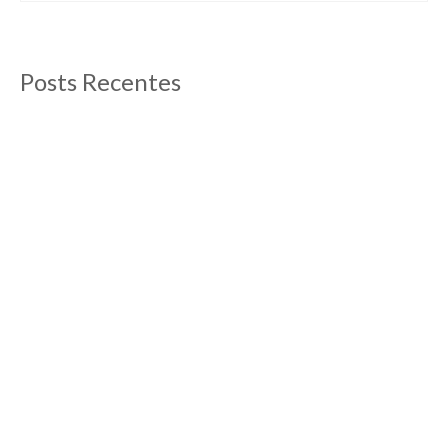
Posts Recentes
O que fazer em Aix-en-Provence
13/09/2012