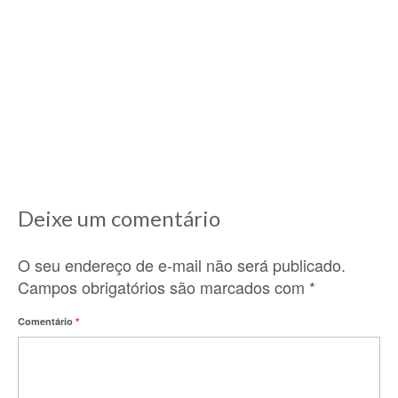
38 outonos
27/10/2020
Essa noite sonhei com a neve. Eu caminhava
num lugar cheio de árvores sem folhas,...
Deixe um comentário
O seu endereço de e-mail não será publicado.
Campos obrigatórios são marcados com
*
Comentário
*