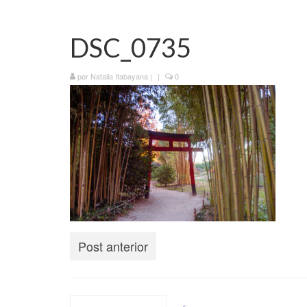
DSC_0735
por
Natalia Itabayana
|
|
0
Post anterior