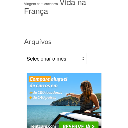
Vida na
Viagem com cachorro
França
 na
Arquivos
/09/2022
em
Arquivos
dias