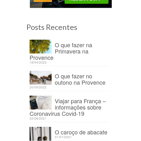
Posts Recentes
O que fazer na
Primavera na
Provence
18/04/2023
/12/2020
O que fazer no
outono na Provence
20/09/2022
 na
Viajar para França –
informações sobre
Coronavirus Covid-19
22/08/2021
O caroço de abacate
31/01/2021