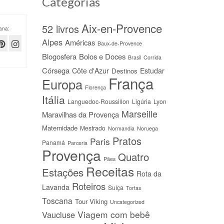
Categorias
Aix-en-Provence
52 livros
ana:
Alpes
Américas
Baux-de-Provence
Blogosfera
Bolos e Doces
Brasil
Corrida
Córsega
Côte d'Azur
Estudar
Destinos
França
Europa
Florença
Itália
Languedoc-Roussillon
Ligúria
Lyon
Marseille
Maravilhas da Provença
Maternidade
Mestrado
Normandia
Noruega
Pratos
Paris
Panamá
Parceria
Provença
Quatro
Pães
Receitas
Estações
Rota da
Roteiros
Lavanda
Suíça
Tortas
Toscana
Tour Viking
Uncategorized
Viagem com bebê
Vaucluse