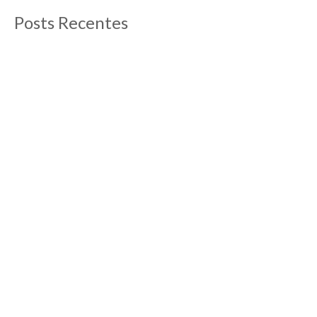
Posts Recentes
O que fazer em Aix-en-Provence
13/09/2012
Post atualizado em abril de 2019 Aix-en-