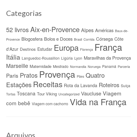
Categorias
Aix-en-Provence
52 livros
Alpes
Américas
Baux-de-
Blogosfera
Bolos e Doces
Córsega
Côte
Provence
Brasil
Corrida
França
Europa
d'Azur
Estudar
Destinos
Florença
Itália
Maravilhas da Provença
Languedoc-Roussillon
Ligúria
Lyon
Marseille
Maternidade
Mestrado
Panamá
Normandia
Noruega
Parceria
Provença
Quatro
Pratos
Paris
Pães
Receitas
Estações
Roteiros
Rota da Lavanda
Suíça
Viagem
Vaucluse
Toscana
Tour Viking
Tortas
Uncategorized
Vida na França
com bebê
Viagem com cachorro
Arquivos