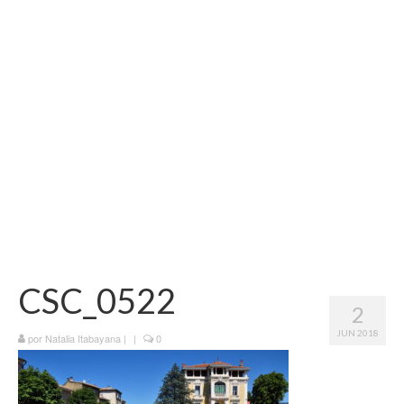
Vida na França
Sobre o Blog
CSC_0522
2
JUN 2018
por
Natalia Itabayana
|
|
0