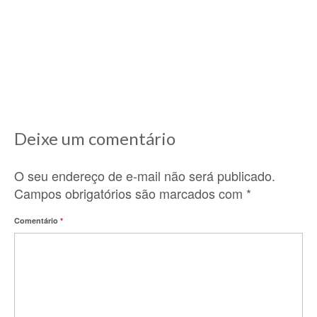
11/12/2020
Lá nos idos de 2010, ano que cheguei aqui na
França e comecei a descobrir...
Deixe um comentário
O seu endereço de e-mail não será publicado.
Campos obrigatórios são marcados com
*
Comentário
*