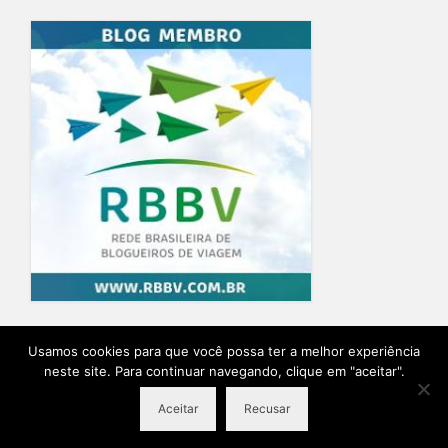
Home
Blog
Quem Escreve
Sobre o Blog
Contato
Usamos cookies para que você possa ter a melhor experiência
neste site. Para continuar navegando, clique em "aceitar".
Ensaio Fotográfico na Provence
Planeje sua viagem
Aceitar
Recusar
© 2026 Destino Provence Natalia Itabayana - Desenvolvido por
Agência Lírio