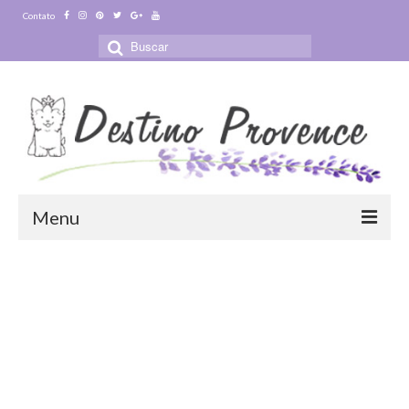
Contato
Buscar
por:
Menu
Blog
Destinos
Ensaio Fotográfico na Provence
Visitas Guiadas