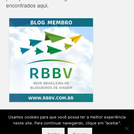
encontrados aqui.
Home
Blog
Quem Escreve
Sobre o Blog
Contato
Usamos cookies para que você possa ter a melhor experiência
neste site. Para continuar navegando, clique em "aceitar".
Ensaio Fotográfico na Provence
Planeje sua viagem