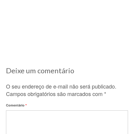
Receita provençal: soupe au pistou
11/12/2020
Lá nos idos de 2010, ano que cheguei aqui na
França e comecei a descobrir...
Deixe um comentário
O seu endereço de e-mail não será publicado.
Campos obrigatórios são marcados com
*
Comentário
*