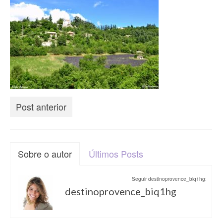
Vida na França
Sobre o Blog
Post anterior
Sobre o autor
Últimos Posts
Seguir destinoprovence_biq1hg:
destinoprovence_biq1hg