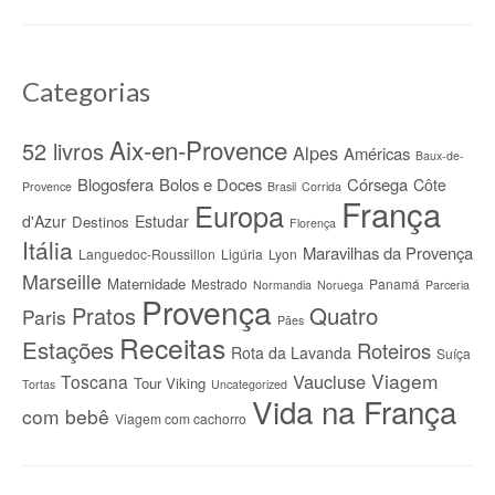
Categorias
Aix-en-Provence
52 livros
Alpes
Américas
Baux-de-
Blogosfera
Bolos e Doces
Córsega
Côte
Provence
Brasil
Corrida
França
Europa
d'Azur
Estudar
Destinos
Florença
Itália
Maravilhas da Provença
Languedoc-Roussillon
Ligúria
Lyon
Marseille
Maternidade
Mestrado
Panamá
Normandia
Noruega
Parceria
Provença
Quatro
Pratos
Paris
Pães
Receitas
Estações
Roteiros
Rota da Lavanda
Suíça
Viagem
Vaucluse
Toscana
Tour Viking
Tortas
Uncategorized
Vida na França
com bebê
Viagem com cachorro