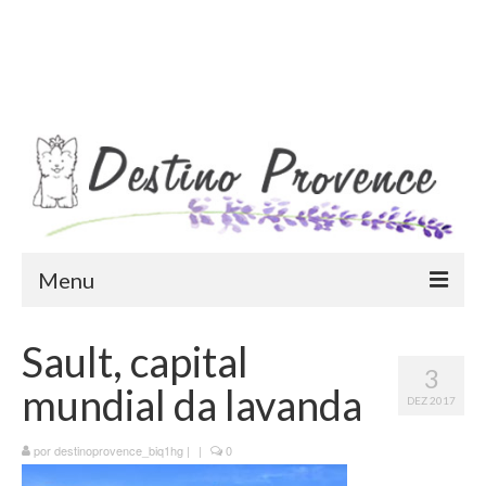
Menu
Blog
Sault, capital
3
Destinos
mundial da lavanda
DEZ 2017
Ensaio Fotográfico na Provence
por
destinoprovence_biq1hg
|
|
0
Visitas Guiadas