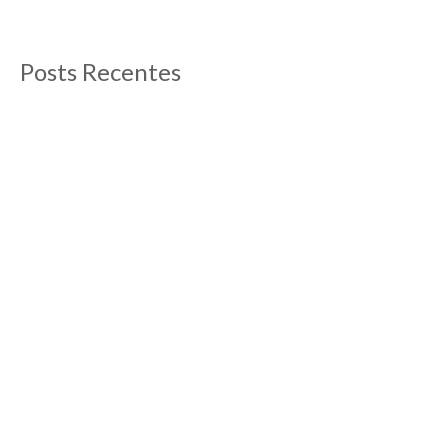
Posts Recentes
O que fazer em Aix-en-Provence
13/09/2012