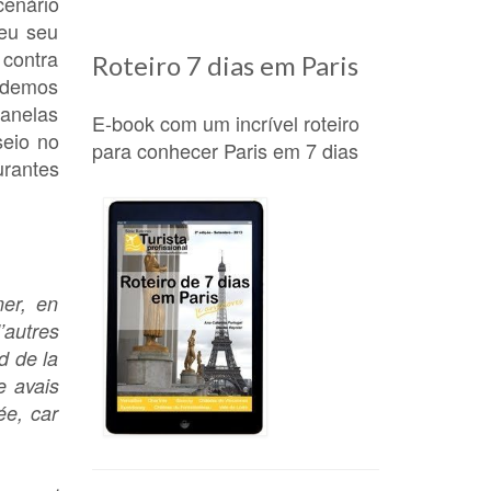
cenário
deu seu
 contra
Roteiro 7 dias em Paris
erdemos
janelas
E-book com um incrível roteiro
eio no
para conhecer Paris em 7 dias
urantes
mer, en
’autres
d de la
e avais
ée, car