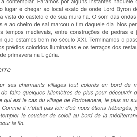
a contemplar. Paramos por alguns instantes naquele 
r o lugar e chegar ao local exato de onde Lord Byron 
la vista do castelo e de sua muralha. O som das ondas
as e ao cheiro de sal marcou o fim daquele dia. Nos p
aos tempos medievais, entre construções de pedras e 
m que estamos bem no século XXI. Terminamos o pass
s prédios coloridos iluminadas e os terraços dos resta
de primavera na Ligúria.
erre
 pour ses charmants villages tout colorés en bord de 
it de faire quelques kilomètres de plus pour découvrir d
e qui est le cas du village de Portovenere, le plus au su
 Comme il n’était pas loin d’où nous étions hébergés, j
contempler le coucher de soleil au bord de la méditerran
our la fin.