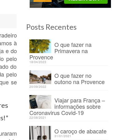
Posts Recentes
adeiro
gamos à
O que fazer na
Primavera na
ja e do
Provence
do pelo
18/04/2023
nado do
da pelo
O que fazer no
outono na Provence
 que se
20/09/2022
Viajar para França –
res
informações sobre
Coronavirus Covid-19
os!*
22/08/2021
O caroço de abacate
duraram
31/01/2021