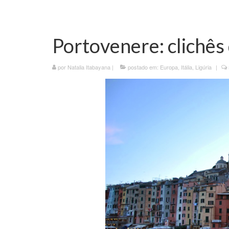
Portovenere: clichês 
por
Natalia Itabayana
|
postado em:
Europa
,
Itália
,
Ligúria
|