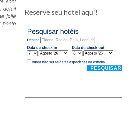
re sont
 détail
Reserve seu hotel aqui!
e jolie
u poète