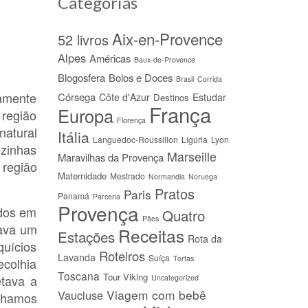
Categorias
Aix-en-Provence
52 livros
Alpes
Américas
Baux-de-Provence
Blogosfera
Bolos e Doces
Brasil
Corrida
samente
Córsega
Côte d'Azur
Estudar
Destinos
França
Europa
região
Florença
atural
Itália
Languedoc-Roussillon
Ligúria
Lyon
zinhas
Marseille
Maravilhas da Provença
 região
Maternidade
Mestrado
Normandia
Noruega
Pratos
Paris
Panamá
Parceria
Provença
idos em
Quatro
Pães
lava um
Receitas
Estações
Rota da
quícios
Roteiros
Lavanda
Suíça
Tortas
ecolhia
Toscana
Tour Viking
tava a
Uncategorized
Viagem com bebê
Vaucluse
inhamos