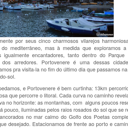
almente por seus cinco charmosos vilarejos harmonio
l do mediterrâneo, mas à medida que exploramos a 
s igualmente encantadores, tanto dentro do Parque n
 dos arredores. Portovenere é uma dessas cidade
amos pra visita-la no fim do último dia que passamos na
do-sol.
spedamos, e Portovenere é bem curtinha: 13km percorr
osa que percorre o litoral. Cada curva no caminho reve
a no horizonte: as montanhas, com alguns poucos res
 pouco, iluminadas pelos raios rosados do sol que se r
s ancorados no mar calmo do Golfo dos Poetas comple
 que desejado. Estacionamos de frente ao porto e cam