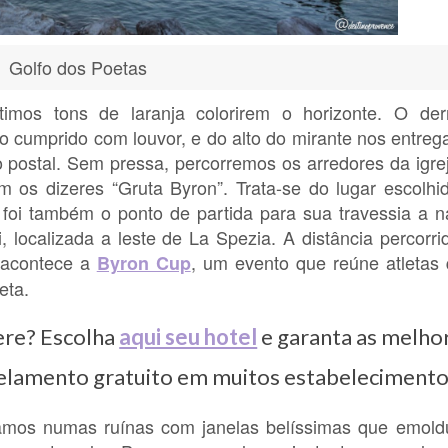
Golfo dos Poetas
imos tons de laranja colorirem o horizonte. O derr
do cumprido com louvor, e do alto do mirante nos entre
postal. Sem pressa, percorremos os arredores da igre
os dizeres “Gruta Byron”. Trata-se do lugar escolhi
oi também o ponto de partida para sua travessia a 
 localizada a leste de La Spezia. A distância percorri
 acontece a
, um evento que reúne atletas
Byron Cup
eta.
ere? Escolha
aqui seu hotel
e garanta as melho
ncelamento gratuito em muitos estabeleciment
gamos numas ruínas com janelas belíssimas que emol