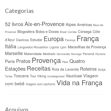
Categorias
Aix-en-Provence
52 livros
Alpes
Américas
Baux-de-
Blogosfera
Bolos e Doces
Córsega
Côte
Provence
Brasil
Corrida
França
Europa
d'Azur
Estudar
Destinos
Florença
Itália
Maravilhas da Provença
Languedoc-Roussillon
Ligúria
Lyon
Marseille
Maternidade
Mestrado
Panamá
Normandia
Noruega
Parceria
Provença
Quatro
Pratos
Paris
Pães
Receitas
Estações
Roteiros
Rota da Lavanda
Suíça
Viagem
Vaucluse
Toscana
Tour Viking
Tortas
Uncategorized
Vida na França
com bebê
Viagem com cachorro
Arquivos