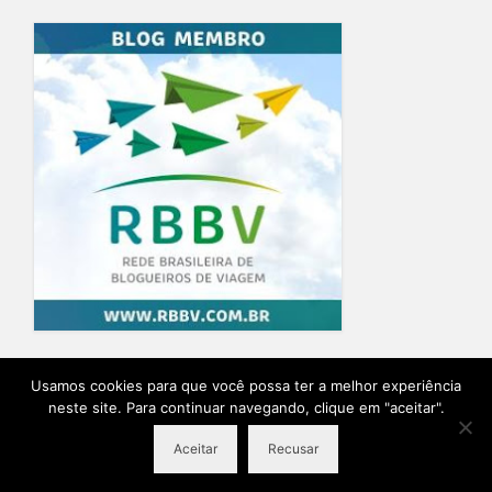
Home
Blog
Quem Escreve
Sobre o Blog
Contato
Usamos cookies para que você possa ter a melhor experiência
neste site. Para continuar navegando, clique em "aceitar".
Ensaio Fotográfico na Provence
Planeje sua viagem
Aceitar
Recusar
© 2026 Destino Provence Natalia Itabayana - Desenvolvido por
Agência Lírio