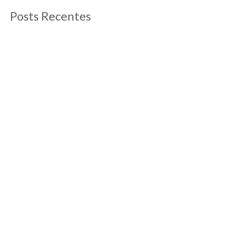
Posts Recentes
O que fazer em Aix-en-Provence
13/09/2012
Post atualizado em abril de 2019 Aix-en-