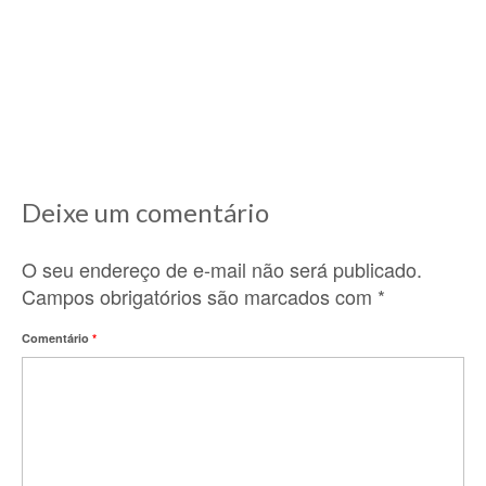
11/12/2020
Lá nos idos de 2010, ano que cheguei aqui na
França e comecei a descobrir...
Deixe um comentário
O seu endereço de e-mail não será publicado.
Campos obrigatórios são marcados com
*
Comentário
*