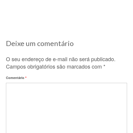
Lá nos idos de 2010, ano que cheguei aqui na
França e comecei a descobrir...
Deixe um comentário
O seu endereço de e-mail não será publicado.
Campos obrigatórios são marcados com
*
Comentário
*