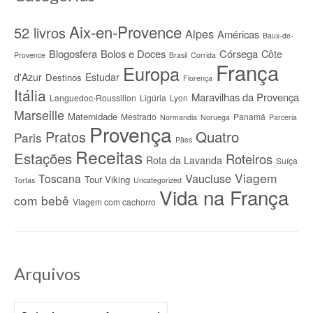
Aix-en-Provence
52 livros
Alpes
Américas
Baux-de-
Blogosfera
Bolos e Doces
Córsega
Côte
Provence
Brasil
Corrida
França
Europa
d'Azur
Estudar
Destinos
Florença
Itália
Maravilhas da Provença
Languedoc-Roussillon
Ligúria
Lyon
Marseille
Maternidade
Mestrado
Panamá
Normandia
Noruega
Parceria
Provença
Quatro
Pratos
Paris
Pães
Receitas
Estações
Roteiros
Rota da Lavanda
Suíça
Viagem
Vaucluse
Toscana
Tour Viking
Tortas
Uncategorized
Vida na França
com bebê
Viagem com cachorro
Arquivos
Arquivos