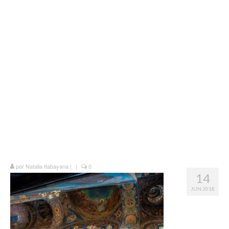
Vida na França
Sobre o Blog
por
Natalia Itabayana
|
|
0
14
JUN 2018