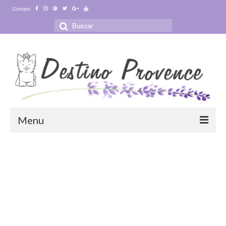
Contato
Buscar
por:
Menu
Blog
Destinos
Ensaio Fotográfico na Provence
Visitas Guiadas