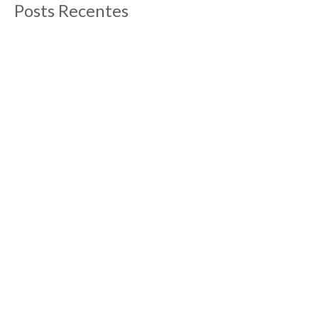
Posts Recentes
O que fazer em Aix-en-Provence
13/09/2012
Post atualizado em abril de 2019 Aix-en-
Provence é escolhida por muitos como base