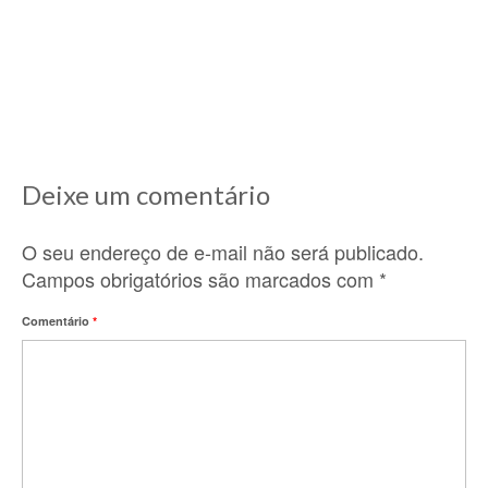
Lá nos idos de 2010, ano que cheguei aqui na
França e comecei a descobrir...
Deixe um comentário
O seu endereço de e-mail não será publicado.
Campos obrigatórios são marcados com
*
Comentário
*