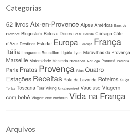
Categorias
Aix-en-Provence
52 livros
Alpes
Américas
Baux-de-
Blogosfera
Bolos e Doces
Córsega
Côte
Provence
Brasil
Corrida
França
Europa
d'Azur
Estudar
Destinos
Florença
Itália
Maravilhas da Provença
Languedoc-Roussillon
Ligúria
Lyon
Marseille
Maternidade
Mestrado
Panamá
Normandia
Noruega
Parceria
Provença
Quatro
Pratos
Paris
Pães
Receitas
Estações
Roteiros
Rota da Lavanda
Suíça
Viagem
Vaucluse
Toscana
Tour Viking
Tortas
Uncategorized
Vida na França
com bebê
Viagem com cachorro
Arquivos