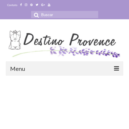
Contato
Buscar
por:
Menu
Blog
Destinos
Ensaio Fotográfico na Provence
Visitas Guiadas