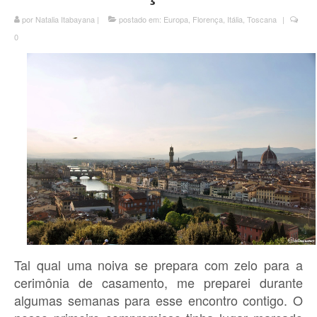
por
Natalia Itabayana
|
postado em:
Europa
,
Florença
,
Itália
,
Toscana
|
0
Tal qual uma noiva se prepara com zelo para a
cerimônia de casamento, me preparei durante
algumas semanas para esse encontro contigo. O