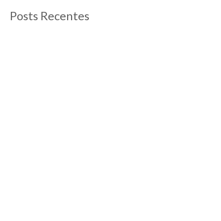
Posts Recentes
O que fazer em Aix-en-Provence
13/09/2012
Post atualizado em abril de 2019 Aix-en-