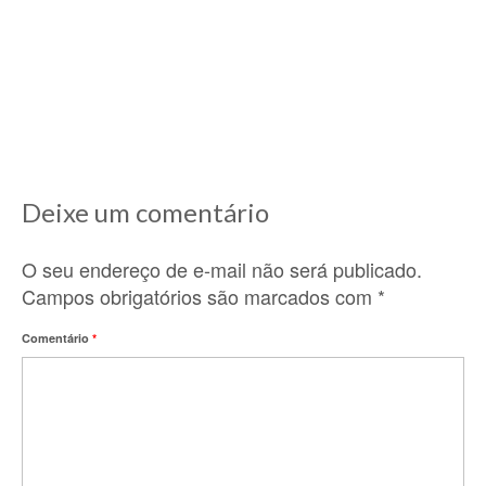
11/12/2020
Lá nos idos de 2010, ano que cheguei aqui na
França e comecei a descobrir...
Deixe um comentário
O seu endereço de e-mail não será publicado.
Campos obrigatórios são marcados com
*
Comentário
*