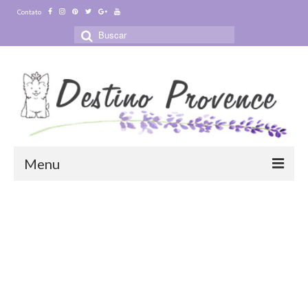
Contato
Buscar
por:
Menu
Blog
Destinos
Ensaio Fotográfico na Provence
Visitas Guiadas