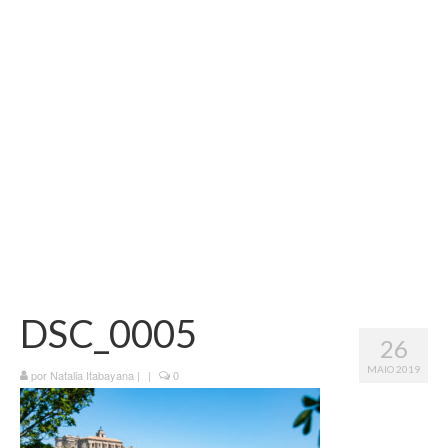
Vida na França
Sobre o Blog
DSC_0005
26
MAIO 2019
por
Natalia Itabayana
|
|
0