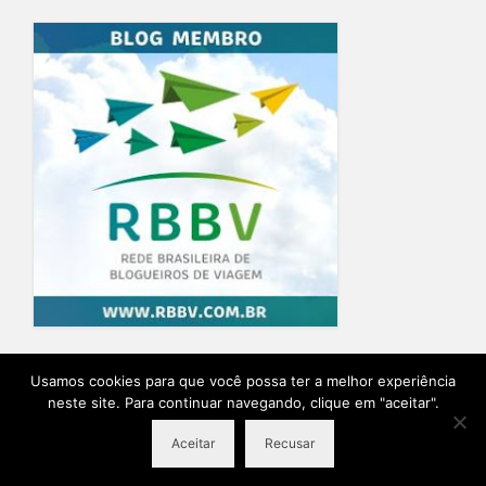
Home
Blog
Quem Escreve
Sobre o Blog
Contato
Usamos cookies para que você possa ter a melhor experiência
neste site. Para continuar navegando, clique em "aceitar".
Ensaio Fotográfico na Provence
Planeje sua viagem
Aceitar
Recusar
© 2026 Destino Provence Natalia Itabayana - Desenvolvido por
Agência Lírio