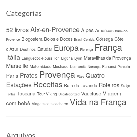
Categorias
Aix-en-Provence
52 livros
Alpes
Américas
Baux-de-
Blogosfera
Bolos e Doces
Córsega
Côte
Provence
Brasil
Corrida
França
Europa
d'Azur
Estudar
Destinos
Florença
Itália
Maravilhas da Provença
Languedoc-Roussillon
Ligúria
Lyon
Marseille
Maternidade
Mestrado
Panamá
Normandia
Noruega
Parceria
Provença
Quatro
Pratos
Paris
Pães
Receitas
Estações
Roteiros
Rota da Lavanda
Suíça
Viagem
Vaucluse
Toscana
Tour Viking
Tortas
Uncategorized
Vida na França
com bebê
Viagem com cachorro
Arquivos