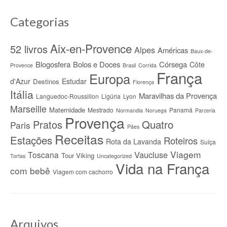
Categorias
Aix-en-Provence
52 livros
Alpes
Américas
Baux-de-
Blogosfera
Bolos e Doces
Córsega
Côte
Provence
Brasil
Corrida
França
Europa
d'Azur
Estudar
Destinos
Florença
Itália
Maravilhas da Provença
Languedoc-Roussillon
Ligúria
Lyon
Marseille
Maternidade
Mestrado
Panamá
Normandia
Noruega
Parceria
Provença
Quatro
Pratos
Paris
Pães
Receitas
Estações
Roteiros
Rota da Lavanda
Suíça
Viagem
Vaucluse
Toscana
Tour Viking
Tortas
Uncategorized
Vida na França
com bebê
Viagem com cachorro
Arquivos