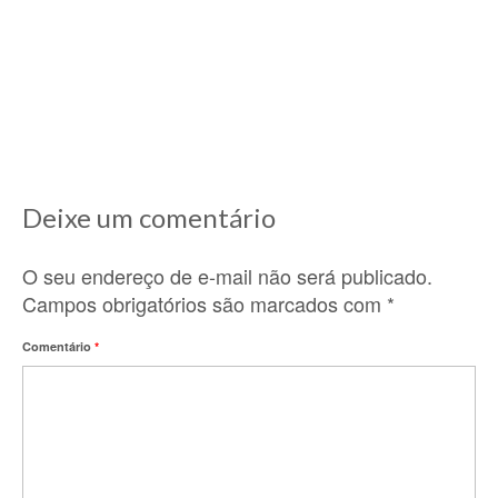
11/12/2020
Lá nos idos de 2010, ano que cheguei aqui na
França e comecei a descobrir...
Deixe um comentário
O seu endereço de e-mail não será publicado.
Campos obrigatórios são marcados com
*
Comentário
*