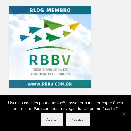
Home
Blog
Quem Escreve
Sobre o Blog
Contato
Usamos cookies para que você possa ter a melhor experiência
neste site. Para continuar navegando, clique em "aceitar".
Ensaio Fotográfico na Provence
Planeje sua viagem
Aceitar
Recusar
© 2026 Destino Provence Natalia Itabayana - Desenvolvido por
Agência Lírio