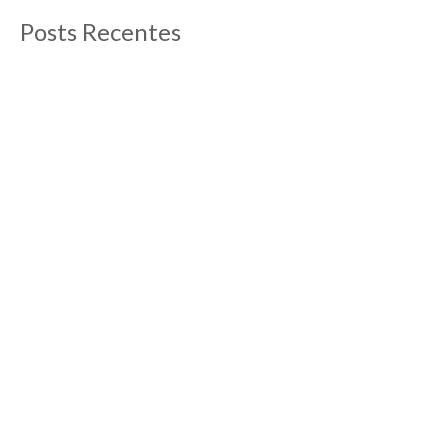
Posts Recentes
O que fazer em Aix-en-Provence
13/09/2012
Post atualizado em abril de 2019 Aix-en-