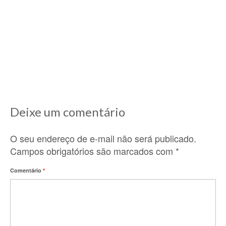
Receita provençal: soupe au pistou
11/12/2020
Lá nos idos de 2010, ano que cheguei aqui na
França e comecei a descobrir...
Deixe um comentário
O seu endereço de e-mail não será publicado.
Campos obrigatórios são marcados com
*
Comentário
*