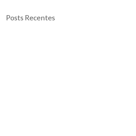
Posts Recentes
O que fazer em Aix-en-Provence
13/09/2012