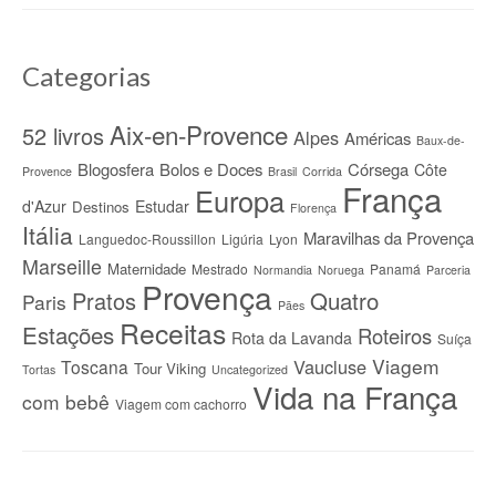
Categorias
Aix-en-Provence
52 livros
Alpes
Américas
Baux-de-
Blogosfera
Bolos e Doces
Córsega
Côte
Provence
Brasil
Corrida
França
Europa
d'Azur
Estudar
Destinos
Florença
Itália
Maravilhas da Provença
Languedoc-Roussillon
Ligúria
Lyon
Marseille
Maternidade
Mestrado
Panamá
Normandia
Noruega
Parceria
Provença
Quatro
Pratos
Paris
Pães
Receitas
Estações
Roteiros
Rota da Lavanda
Suíça
Viagem
Vaucluse
Toscana
Tour Viking
Tortas
Uncategorized
Vida na França
com bebê
Viagem com cachorro