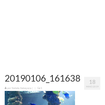
Vida na França
Sobre o Blog
20190106_161638
18
MAIO 2019
por
Natalia Itabayana
|
|
0