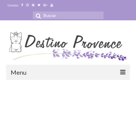
Contato
Buscar
por:
Menu
Blog
Destinos
Ensaio Fotográfico na Provence
Visitas Guiadas