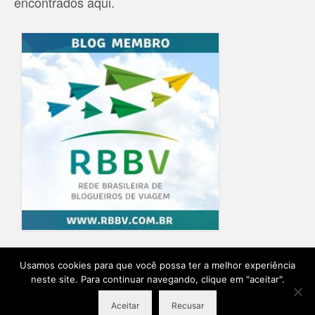
encontrados aqui.
Home
Blog
Quem Escreve
Sobre o Blog
Contato
Usamos cookies para que você possa ter a melhor experiência
neste site. Para continuar navegando, clique em "aceitar".
Ensaio Fotográfico na Provence
Planeje sua viagem
Aceitar
Recusar
© 2026 Destino Provence Natalia Itabayana - Desenvolvido por
Agência Lírio