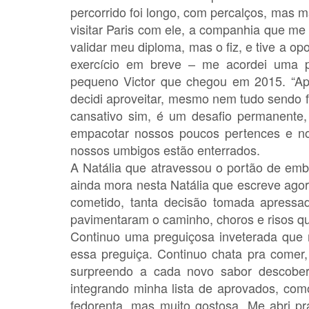
percorrido foi longo, com percalços, mas m
visitar Paris com ele, a companhia que me
validar meu diploma, mas o fiz, e tive a o
exercício em breve – me acordei uma p
pequeno Victor que chegou em 2015. “Apro
decidi aproveitar, mesmo nem tudo sendo f
cansativo sim, é um desafio permanente
empacotar nossos poucos pertences e nos
nossos umbigos estão enterrados.
A Natália que atravessou o portão de em
ainda mora nesta Natália que escreve agora
cometido, tanta decisão tomada apressa
pavimentaram o caminho, choros e risos qu
Continuo uma preguiçosa inveterada que m
essa preguiça. Continuo chata pra comer
surpreendo a cada novo sabor descobert
integrando minha lista de aprovados, com
fedorenta, mas muito gostosa. Me abri p