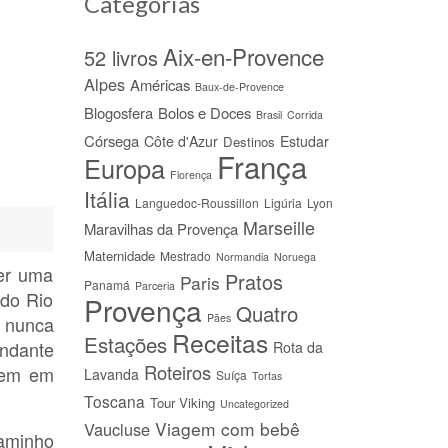
Categorias
Aix-en-Provence
52 livros
Alpes
Américas
Baux-de-Provence
Blogosfera
Bolos e Doces
Brasil
Corrida
Córsega
Côte d'Azur
Estudar
Destinos
França
Europa
Florença
Itália
Languedoc-Roussillon
Ligúria
Lyon
Marseille
Maravilhas da Provença
Maternidade
Mestrado
Normandia
Noruega
er uma
Pratos
Paris
Panamá
Parceria
 do Rio
Provença
Quatro
Pães
 nunca
Receitas
Estações
andante
Rota da
Roteiros
zem em
Lavanda
Suíça
Tortas
Toscana
Tour Viking
Uncategorized
Viagem com bebê
Vaucluse
aminho