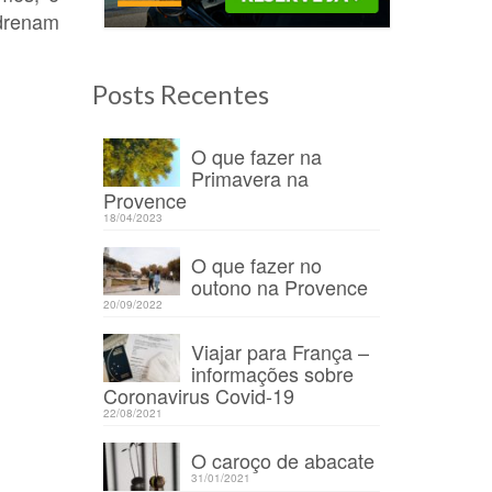
 drenam
Posts Recentes
O que fazer na
Primavera na
Provence
18/04/2023
O que fazer no
outono na Provence
20/09/2022
Viajar para França –
informações sobre
Coronavirus Covid-19
22/08/2021
O caroço de abacate
31/01/2021