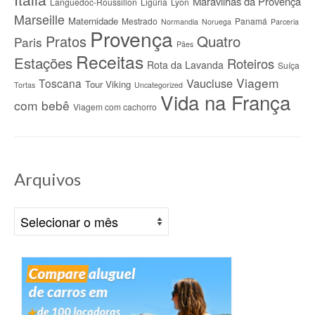
Maravilhas da Provença
Languedoc-Roussillon
Ligúria
Lyon
Marseille
Maternidade
Mestrado
Panamá
Normandia
Noruega
Parceria
Provença
Quatro
Pratos
Paris
Pães
Receitas
Estações
Roteiros
Rota da Lavanda
Suíça
Viagem
Vaucluse
Toscana
Tour Viking
Tortas
Uncategorized
Vida na França
com bebê
Viagem com cachorro
Arquivos
Arquivos