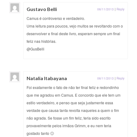
Gustavo Belli
06/11/2013
|
Reply
Camus é controverso e verdadeiro.
Uma leitura para poucos, vejo muitos se revoltando com o
desenvolver e final deste livro, esperam sempre um final
feliz nas histórias.
@GusBelli
Natalia Itabayana
06/11/2013
|
Reply
Foi exatamente o fato de não ter final feliz e redondinho
que me agradou em Camus. E concordo que ele tem um
estilo verdadeiro, e penso que seja justamente essa
verdade que causa tanta revolta naqueles a quem o fim
não agrada. Se fosse um fim feliz, teria sido escrito
provavelmente pelos irmãos Grimm, e eu nem teria
gostado tanto 🙂