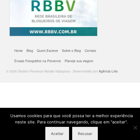
Home
Blog
Quem Escreve
Sobre o Blog
Contato
Ensaio Fotográfico na Provence
Planeje sua viagem
© 2026 Destino Provence Natalia Itabayana - Desenvolvido por
Agência Lírio
Usamos cookies para que você possa ter a melhor experiência
neste site. Para continuar navegando, clique em "aceitar".
Aceitar
Recusar