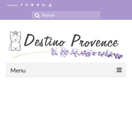
Contato
Buscar
por:
Menu
Blog
Destinos
Ensaio Fotográfico na Provence
Visitas Guiadas