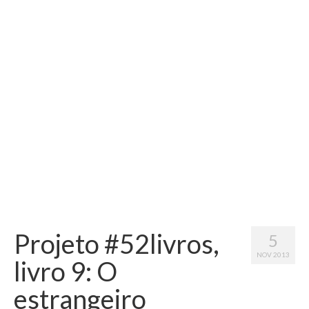
Vida na França
Sobre o Blog
Projeto #52livros,
5
NOV 2013
livro 9: O
estrangeiro