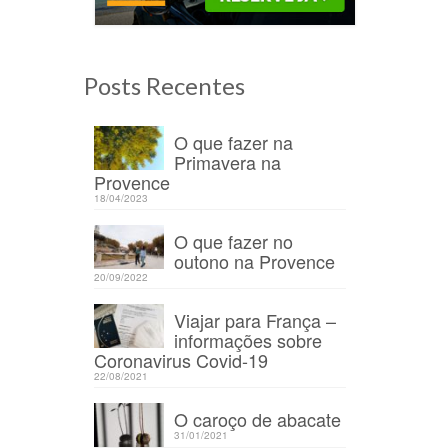
Posts Recentes
O que fazer na
Primavera na
Provence
18/04/2023
/12/2020
O que fazer no
outono na Provence
20/09/2022
 na
Viajar para França –
informações sobre
Coronavirus Covid-19
22/08/2021
O caroço de abacate
31/01/2021