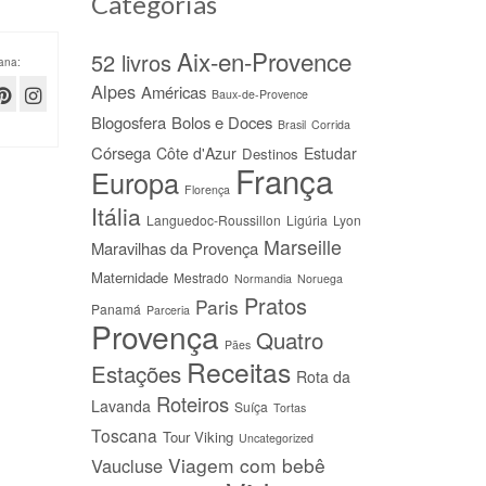
Categorias
Aix-en-Provence
52 livros
ana:
Alpes
Américas
Baux-de-Provence
Blogosfera
Bolos e Doces
Brasil
Corrida
Córsega
Côte d'Azur
Estudar
Destinos
França
Europa
Florença
Itália
Languedoc-Roussillon
Ligúria
Lyon
Marseille
Maravilhas da Provença
Maternidade
Mestrado
Normandia
Noruega
Pratos
Paris
Panamá
Parceria
Provença
Quatro
Pães
Receitas
Estações
Rota da
Roteiros
Lavanda
Suíça
Tortas
Toscana
Tour Viking
Uncategorized
Viagem com bebê
Vaucluse