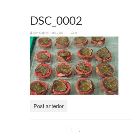
DSC_0002
por
Natalia Itabayana
|
|
0
Post anterior