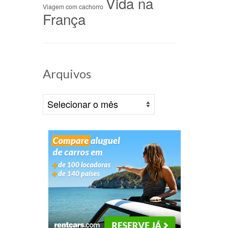
Vida na
Viagem com cachorro
França
 na
Arquivos
/09/2022
em
Arquivos
dias